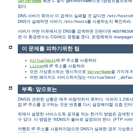
혹은 C 함수
으로 (명령프롬프트에 "
ServerName
gethostname
없다.
DNS 서버가 죽어서 이 검색이 실패할 것 같다면
/etc/hosts
DNS가 실패하면 서버가
를 사용하는지 확인하라
/etc/hosts
서버가 어떤 이유에서건 DNS를 검색하면 안된다면
HOSTRESO
면 이 환경변수는 CGI에도 영향을 준다. 운영체제의 manpage
이 문제를 피하기위한 팁
에 IP 주소를 사용하라
VirtualHost
에 IP 주소를 사용하라
Listen
모든 가상호스트는 명시적으로
을 가지게 
ServerName
어떤 페이지도 서비스하지않는
<VirtualHost _defau
부록: 앞으로는
DNS와 관련된 상황은 매우 바람직하지 못하다. 아파치 1.2
접 IP 주소를 요구하는 것은 번호를 다시 설정해야할 요즘 인
위에서 설명한 서비스도둑 공격을 막는 한가지 방법은 검색한 I
수 있다. 이 방법은 역DNS가 올바로 설정되야 한다. (FTP 서버
어쨌든 IP 주소를 사용하지않으면 DNS가 실패한 경우 가상호