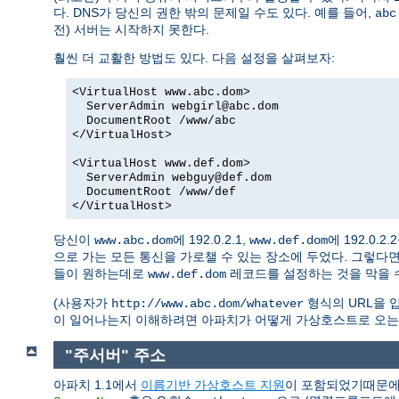
다. DNS가 당신의 권한 밖의 문제일 수도 있다. 예를 들어,
abc
전) 서버는 시작하지 못한다.
훨씬 더 교활한 방법도 있다. 다음 설정을 살펴보자:
<VirtualHost www.abc.dom>
ServerAdmin
webgirl@abc.dom
DocumentRoot /www/abc
</VirtualHost>
<VirtualHost www.def.dom>
ServerAdmin
webguy@def.dom
DocumentRoot /www/def
</VirtualHost>
당신이
에 192.0.2.1,
에 192.0.
www.abc.dom
www.def.dom
으로 가는 모든 통신을 가로챌 수 있는 장소에 두었다. 그렇다
들이 원하는데로
레코드를 설정하는 것을 막을 수
www.def.dom
(사용자가
형식의 URL을 입
http://www.abc.dom/whatever
이 일어나는지 이해하려면 아파치가 어떻게 가상호스트로 오는
"주서버" 주소
아파치 1.1에서
이름기반 가상호스트 지원
이 포함되었기때문에 