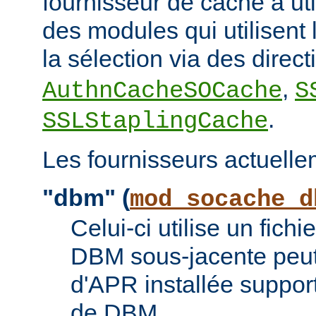
fournisseur de cache à uti
des modules qui utilisent l
la sélection via des direc
,
AuthnCacheSOCache
S
.
SSLStaplingCache
Les fournisseurs actuelle
"dbm" (
mod_socache_d
Celui-ci utilise un fic
DBM sous-jacente peut 
d'APR installée suppor
de DBM.